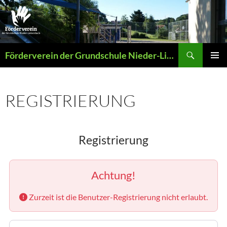
Zum
Inhalt
springen
Suchen
Förderverein der Grundschule Nieder-Liebersbach
PRIMÄR
MENÜ
REGISTRIERUNG
Registrierung
Achtung!
Zurzeit ist die Benutzer-Registrierung nicht erlaubt.
Vorname
*